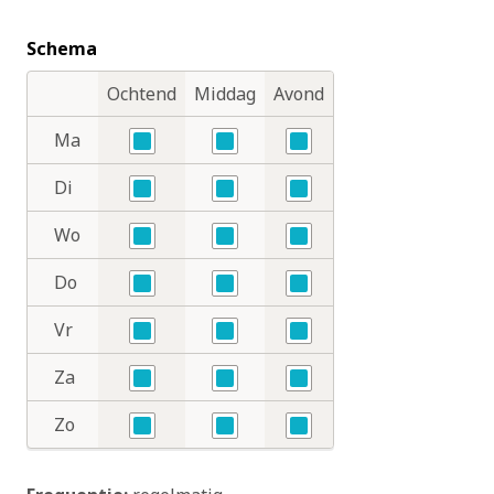
Schema
Ochtend
Middag
Avond
Dagdelen
Dagen
Ma
Nee
Nee
Nee
Di
Nee
Nee
Nee
Wo
Nee
Nee
Nee
Do
Nee
Nee
Nee
Vr
Nee
Nee
Nee
Za
Nee
Nee
Nee
Zo
Nee
Nee
Nee