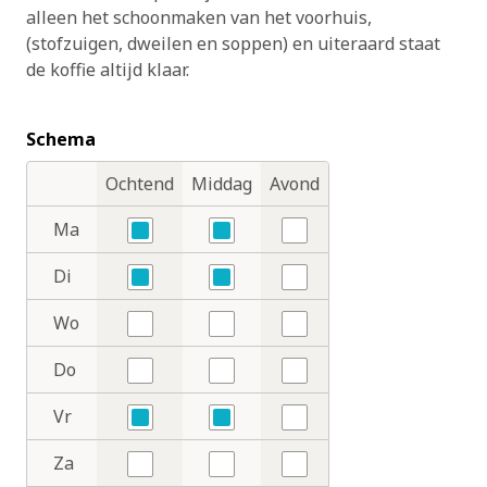
alleen het schoonmaken van het voorhuis,
(stofzuigen, dweilen en soppen) en uiteraard staat
de koffie altijd klaar.
Schema
Ochtend
Middag
Avond
Dagdelen
Dagen
Ma
Ja
Ja
Nee
Di
Ja
Ja
Nee
Wo
Nee
Nee
Nee
Do
Nee
Nee
Nee
Vr
Ja
Ja
Nee
Za