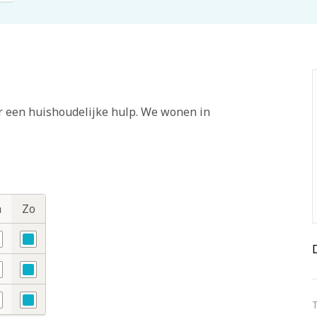
r een huishoudelijke hulp. We wonen in
a
Zo
ee
Nee
ee
Nee
T
ee
Nee