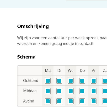
Omschrijving
Wij zijn voor een aantal uur per week opzoek naa
wierden en komen graag met je in contact!
Schema
Ma
Di
Wo
Do
Vr
Z
Dagdelen
Dagen
Ochtend
Nee
Nee
Nee
Nee
Nee
N
Middag
Nee
Nee
Nee
Nee
Nee
N
Avond
Nee
Nee
Nee
Nee
Nee
N