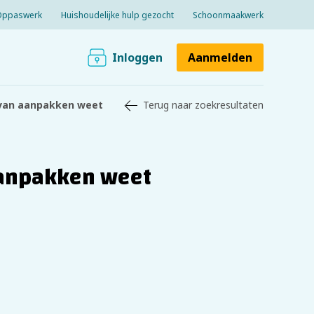
Oppaswerk
Huishoudelijke hulp gezocht
Schoonmaakwerk
Inloggen
Aanmelden
e van aanpakken weet
Terug naar zoekresultaten
aanpakken weet