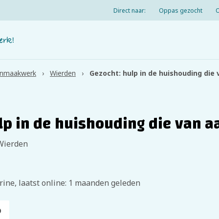
Direct naar:
Oppas gezocht
nmaakwerk
Wierden
Gezocht: hulp in de huishouding di
lp in de huishouding die van 
Wierden
rine, laatst online: 1 maanden geleden
p