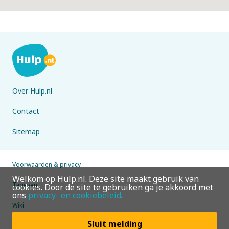
Over Hulp.nl
Contact
Sitemap
Voorwaarden & privacy
Welkom op Hulp.nl. Deze site maakt gebruik van
Tarieven
cookies. Door de site te gebruiken ga je akkoord met
ons
privacy- en cookiebeleid
.
Wiki
Sluit melding