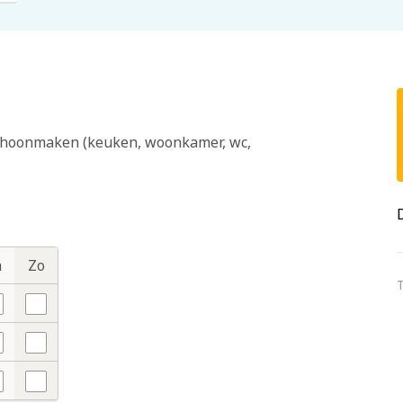
 schoonmaken (keuken, woonkamer, wc,
a
Zo
T
ee
Nee
ee
Nee
ee
Nee