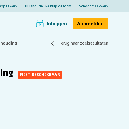
Oppaswerk
Huishoudelijke hulp gezocht
Schoonmaakwerk
Inloggen
Aanmelden
shouding
Terug naar zoekresultaten
ing
NIET BESCHIKBAAR