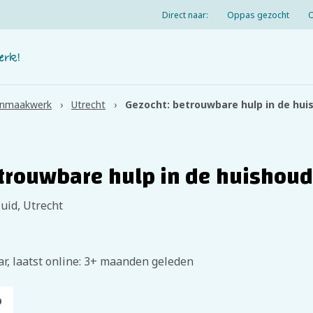
Direct naar:
Oppas gezocht
nmaakwerk
Utrecht
Gezocht: betrouwbare hulp in de hui
trouwbare hulp in de huishoud
id, Utrecht
ar, laatst online: 3+ maanden geleden
p