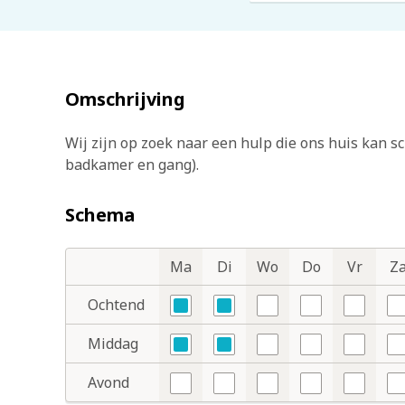
Omschrijving
Wij zijn op zoek naar een hulp die ons huis kan
badkamer en gang).
Schema
Ma
Di
Wo
Do
Vr
Z
Dagdelen
Dagen
Ochtend
Ja
Ja
Nee
Nee
Nee
N
Middag
Ja
Ja
Nee
Nee
Nee
N
Avond
Nee
Nee
Nee
Nee
Nee
N