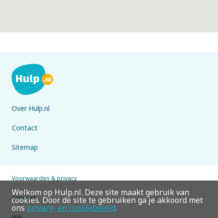
Over Hulp.nl
Contact
Sitemap
Voorwaarden & privacy
Welkom op Hulp.nl. Deze site maakt gebruik van
Tarieven
cookies. Door de site te gebruiken ga je akkoord met
ons
privacy- en cookiebeleid
.
Wiki