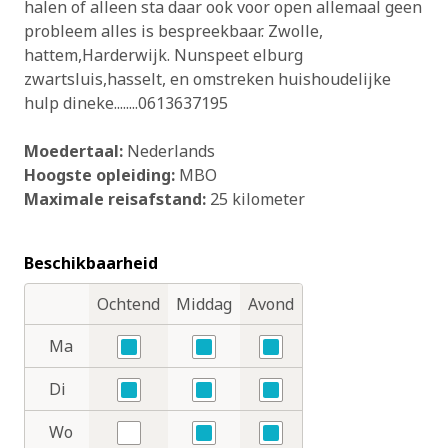
halen of alleen sta daar ook voor open allemaal geen
probleem alles is bespreekbaar. Zwolle,
hattem,Harderwijk. Nunspeet elburg
zwartsluis,hasselt, en omstreken huishoudelijke
hulp dineke........0613637195
Moedertaal:
Nederlands
Hoogste opleiding:
MBO
Maximale reisafstand:
25 kilometer
Beschikbaarheid
Ochtend
Middag
Avond
Dagdelen
Dagen
Ma
Ja
Ja
Ja
Di
Ja
Ja
Ja
Wo