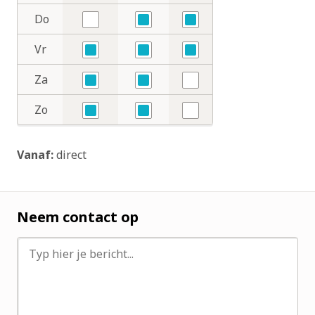
Nee
Ja
Ja
Do
Nee
Ja
Ja
Vr
Ja
Ja
Ja
Za
Ja
Ja
Nee
Zo
Ja
Ja
Nee
Vanaf:
direct
Neem contact op