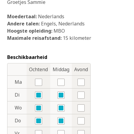
Groetjes Sammie
Moedertaal:
Nederlands
Andere talen:
Engels
Nederlands
Hoogste opleiding:
MBO
Maximale reisafstand:
15 kilometer
Beschikbaarheid
Ochtend
Middag
Avond
Dagdelen
Dagen
Ma
Nee
Nee
Nee
Di
Ja
Ja
Nee
Wo
Ja
Ja
Nee
Do
Ja
Ja
Nee
Vr