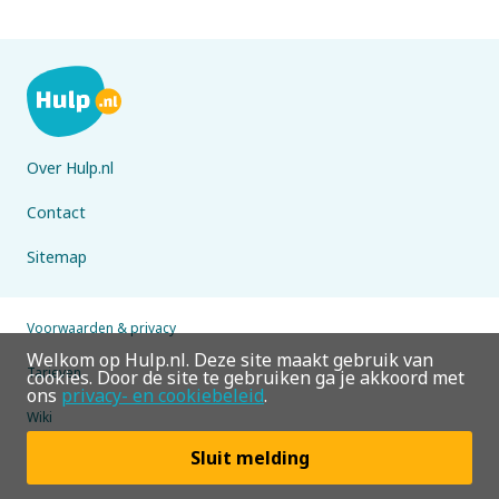
Over Hulp.nl
Contact
Sitemap
Voorwaarden & privacy
Welkom op Hulp.nl. Deze site maakt gebruik van
Tarieven
cookies. Door de site te gebruiken ga je akkoord met
ons
privacy- en cookiebeleid
.
Wiki
Sluit melding
© 2026 Hulp.nl