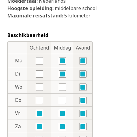
Moedertaal:
Nederlands
Hoogste opleiding:
middelbare school
Maximale reisafstand:
5 kilometer
Beschikbaarheid
Ochtend
Middag
Avond
Dagdelen
Dagen
Ma
Nee
Ja
Ja
Di
Nee
Ja
Ja
Wo
Nee
Nee
Ja
Do
Nee
Nee
Ja
Vr
Ja
Ja
Ja
Za
Ja
Ja
Ja