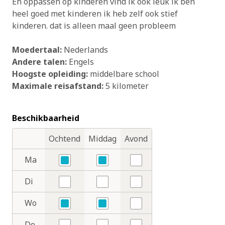
En oppassen op kinderen vind ik ook leuk ik ben
heel goed met kinderen ik heb zelf ook stief
kinderen. dat is alleen maal geen probleem
Moedertaal:
Nederlands
Andere talen:
Engels
Hoogste opleiding:
middelbare school
Maximale reisafstand:
5 kilometer
Beschikbaarheid
Ochtend
Middag
Avond
Dagdelen
Dagen
Ma
Ja
Ja
Nee
Di
Nee
Nee
Nee
Wo
Ja
Ja
Nee
Do