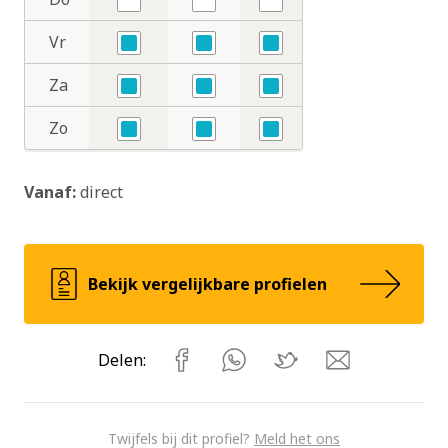
Nee
Nee
Nee
Vr
Ja
Ja
Ja
Za
Ja
Ja
Ja
Zo
Ja
Ja
Ja
Vanaf:
direct
Bekijk vergelijkbare profielen
Delen:
Twijfels bij dit profiel?
Meld het ons