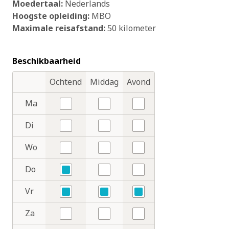
Moedertaal:
Nederlands
Hoogste opleiding:
MBO
Maximale reisafstand:
50 kilometer
Beschikbaarheid
Ochtend
Middag
Avond
Dagdelen
Dagen
Ma
Nee
Nee
Nee
Di
Nee
Nee
Nee
Wo
Nee
Nee
Nee
Do
Ja
Nee
Nee
Vr
Ja
Ja
Ja
Za
Nee
Nee
Nee