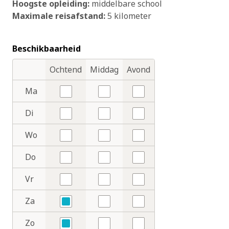
Hoogste opleiding:
middelbare school
Maximale reisafstand:
5 kilometer
Beschikbaarheid
Ochtend
Middag
Avond
Dagdelen
Dagen
Ma
Nee
Nee
Nee
Di
Nee
Nee
Nee
Wo
Nee
Nee
Nee
Do
Nee
Nee
Nee
Vr
Nee
Nee
Nee
Za
Ja
Nee
Nee
Zo