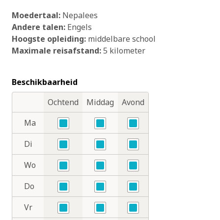
Moedertaal:
Nepalees
Andere talen:
Engels
Hoogste opleiding:
middelbare school
Maximale reisafstand:
5 kilometer
Beschikbaarheid
Ochtend
Middag
Avond
Dagdelen
Dagen
Ma
Ja
Ja
Ja
Di
Ja
Ja
Ja
Wo
Ja
Ja
Ja
Do
Ja
Ja
Ja
Vr
Ja
Ja
Ja