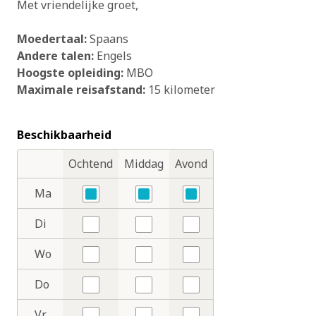
Met vriendelijke groet,
Moedertaal:
Spaans
Andere talen:
Engels
Hoogste opleiding:
MBO
Maximale reisafstand:
15 kilometer
Beschikbaarheid
Ochtend
Middag
Avond
Dagdelen
Dagen
Ma
Ja
Ja
Ja
Di
Nee
Nee
Nee
Wo
Nee
Nee
Nee
Do
Nee
Nee
Nee
Vr