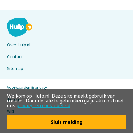
Over Hulp.nl
Contact
Sitemap
Voorwaarden & privacy
Welkom op Hulp.nl. Deze site maakt gebruik van
Tarieven
cookies. Door de site te gebruiken ga je akkoord met
ons
privacy- en cookiebeleid
.
Wiki
Sluit melding
© 2026 Hulp.nl