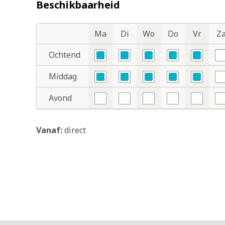
Beschikbaarheid
Ma
Di
Wo
Do
Vr
Z
Dagdelen
Dagen
Ochtend
Ja
Ja
Ja
Ja
Ja
N
Middag
Ja
Ja
Ja
Ja
Ja
N
Avond
Nee
Nee
Nee
Nee
Nee
N
Vanaf:
direct