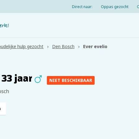
Direct naar:
Oppas gezocht
udelijke hulp gezocht
Den Bosch
Ever evelio
 33 jaar
NIET BESCHIKBAAR
osch
p