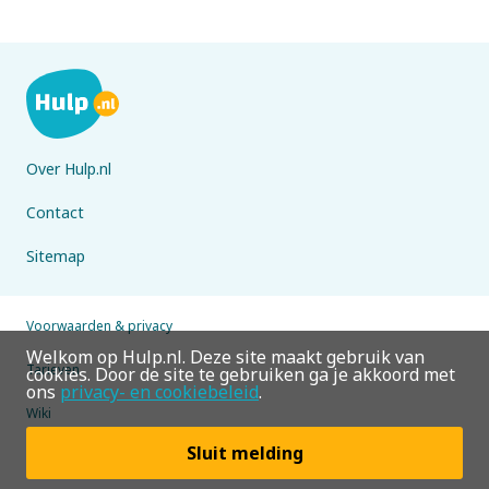
Over Hulp.nl
Contact
Sitemap
Voorwaarden & privacy
Welkom op Hulp.nl. Deze site maakt gebruik van
Tarieven
cookies. Door de site te gebruiken ga je akkoord met
ons
privacy- en cookiebeleid
.
Wiki
Sluit melding
© 2026 Hulp.nl