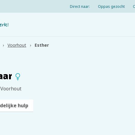
Direct naar:
Oppas gezocht
Voorhout
Esther
jaar
 Voorhout
delijke hulp