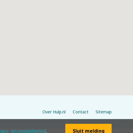
Over Hulp.nl
Contact
Sitemap
vacy- en cookiebeleid
.
Sluit melding