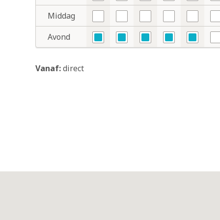
Nee
Nee
Nee
Nee
Nee
N
Middag
Nee
Nee
Nee
Nee
Nee
N
Avond
Ja
Ja
Ja
Ja
Ja
N
Vanaf:
direct