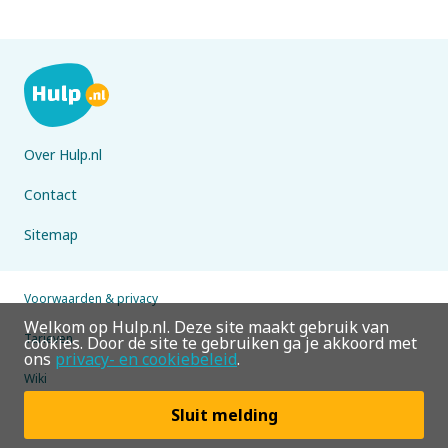
Over Hulp.nl
Contact
Sitemap
Voorwaarden & privacy
Welkom op Hulp.nl. Deze site maakt gebruik van
Tarieven
cookies. Door de site te gebruiken ga je akkoord met
ons
privacy- en cookiebeleid
.
Wiki
Sluit melding
© 2026 Hulp.nl