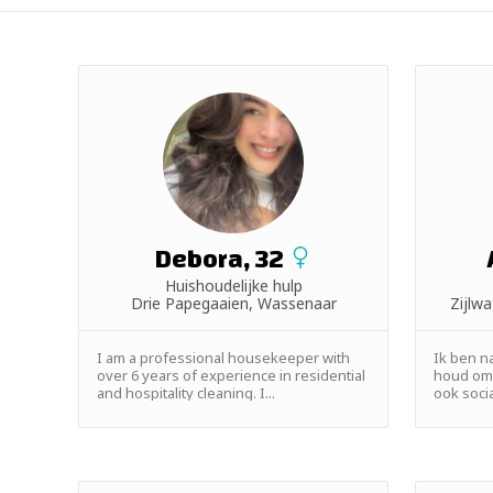
+ 2km
+ 5km
+ 10km
+ 15km
+ 25km
Debora, 32
Huishoudelijke hulp
+ 50km
Drie Papegaaien, Wassenaar
Zijlw
I am a professional housekeeper with
Ik ben n
over 6 years of experience in residential
houd om 
and hospitality cleaning. I...
ook socia