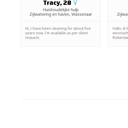
Tracy, 28
Huishoudelijke hulp
Zijlwatering en haven, Wassenaar
Zijlw
Hi, I have been cleaning for about five
Hallo, ik
years now. I'm available as per cliënt
woonacht
request.
Rotterda
baan. ...