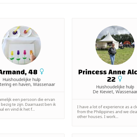
Armand, 48
Princess Anne Al
22
Huishoudelijke hulp
atering en haven, Wassenaar
Huishoudelijke hulp
De Kieviet, Wassenaa
amelijk een persoon die ervan
bezig te zijn. Daarnaast ben ik
I have a lot of experience as a c
al en vind ik het f...
from the Philippines and we clean
other houses. I work...