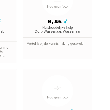
Nog geen foto
N, 46
Huishoudelijke hulp
al,
Dorp Wassenaar, Wassenaar
Vertel ik bij de kennismaking gesprek!
eaning
atu
j...
Nog geen foto