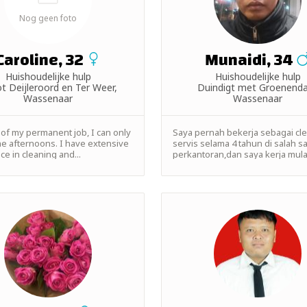
Nog geen foto
Caroline, 32
Munaidi, 34
Huishoudelijke hulp
Huishoudelijke hulp
t Deijleroord en Ter Weer,
Duindigt met Groenenda
Wassenaar
Wassenaar
of my permanent job, I can only
Saya pernah bekerja sebagai cl
the afternoons. I have extensive
servis selama 4 tahun di salah s
e in cleaning and...
perkantoran,dan saya kerja mulai 