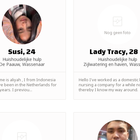
Nog geen foto
Susi, 24
Lady Tracy, 28
Huishoudelijke hulp
Huishoudelijke hulp
De Paauw, Wassenaar
Zijlwatering en haven, Was
e is aliyah , I from Indonesia
Hello I've worked as a domestic 
ve been in the Netherlands for
nursing a company for a while 
years. I previou...
thereby I know my way around.