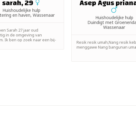
sarah, 29
Asep Agus priana
Huishoudelijke hulp
atering en haven, Wassenaar
Huishoudelijke hulp
Duindigt met Groenenda
Wassenaar
 ben Sarah 27 jaar oud
ig in de omgeving van
m. Ik ben op zoek naar een bij-
Resik resik umah,Nang resik ke
menggawe Nang bangunan um