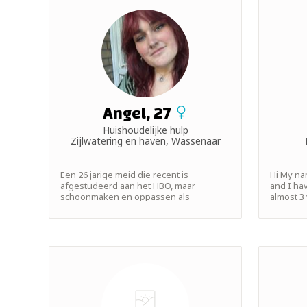
Angel, 27
Huishoudelijke hulp
Zijlwatering en haven, Wassenaar
Een 26 jarige meid die recent is
Hi My nam
afgestudeerd aan het HBO, maar
and I ha
schoonmaken en oppassen als
almost 3 
bezigheidsthera...