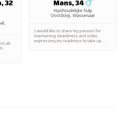
, 32
Mans, 34
Huishoudelijke hulp
Oostdorp, Wassenaar
al,
I would like to share my passion for
maintaining cleanliness and order,
expressing my readiness to take up ...
bon,ak
ah