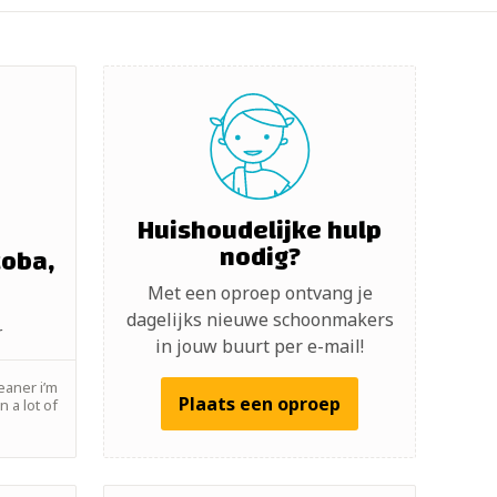
Huishoudelijke hulp
nodig?
coba,
Met een oproep ontvang je
dagelijks nieuwe schoonmakers
r
in jouw buurt per e-mail!
leaner i’m
Plaats een oproep
 a lot of