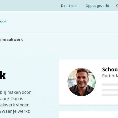
Direct naar:
Oppas gezocht
onmaakwerk
k
blij maken door
baan? Dan is
aakwerk vinden
n waar je werkt;