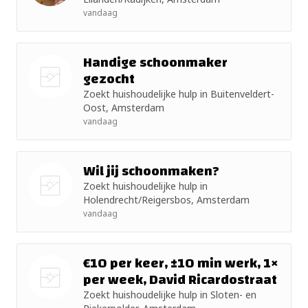
vandaag
+ 10km
+ 15km
Handige schoonmaker
gezocht
+ 25km
Zoekt huishoudelijke hulp in Buitenveldert-
Nog geen
Oost, Amsterdam
foto
vandaag
+ 50km
Wil jij schoonmaken?
Zoekt huishoudelijke hulp in
Holendrecht/Reigersbos, Amsterdam
Nog geen
vandaag
foto
€10 per keer, ±10 min werk, 1×
per week, David Ricardostraat
Zoekt huishoudelijke hulp in Sloten- en
Nog geen