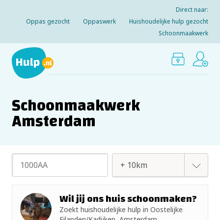
Direct naar:
Oppas gezocht
Oppaswerk
Huishoudelijke hulp gezocht
Schoonmaakwerk
Schoonmaakwerk
Amsterdam
+ 2km
Wil jij ons huis schoonmaken?
Zoekt huishoudelijke hulp in Oostelijke
+ 5km
Eilanden/Kadijken, Amsterdam