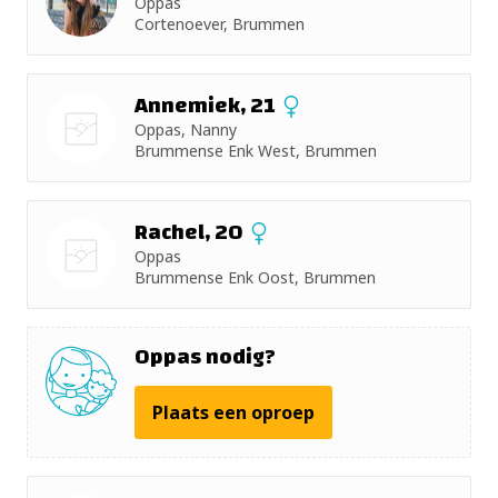
Oppas
+ 5km
Cortenoever, Brummen
+ 10km
Annemiek, 21
+ 15km
Oppas, Nanny
Brummense Enk West, Brummen
Nog geen
+ 25km
foto
Rachel, 20
+ 50km
Oppas
Brummense Enk Oost, Brummen
Nog geen
foto
Oppas nodig?
Plaats een oproep