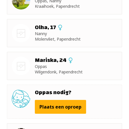
Oppas, Nanny
+ 5km
Kraaihoek, Papendrecht
+ 10km
Olha, 17
+ 15km
Nanny
Molenvliet, Papendrecht
Nog geen
+ 25km
foto
Mariska, 24
+ 50km
Oppas
Wilgendonk, Papendrecht
Nog geen
foto
Oppas nodig?
Plaats een oproep