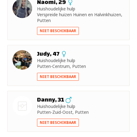
Naomi, 29
Huishoudelijke hulp
Verspreide huizen Huinen en Halvinkhuizen,
Putten
NIET BESCHIKBAAR
Judy, 47
Huishoudelijke hulp
Putten-Centrum, Putten
NIET BESCHIKBAAR
Danny, 31
Huishoudelijke hulp
Putten-Zuid-Oost, Putten
Nog geen
NIET BESCHIKBAAR
foto