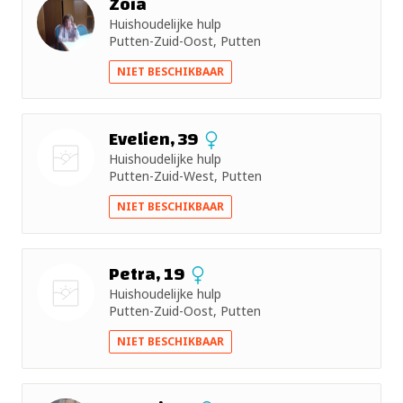
Zoia
Huishoudelijke hulp
Putten-Zuid-Oost, Putten
NIET BESCHIKBAAR
Evelien, 39
Huishoudelijke hulp
Putten-Zuid-West, Putten
Nog geen
NIET BESCHIKBAAR
foto
Petra, 19
Huishoudelijke hulp
Putten-Zuid-Oost, Putten
Nog geen
NIET BESCHIKBAAR
foto