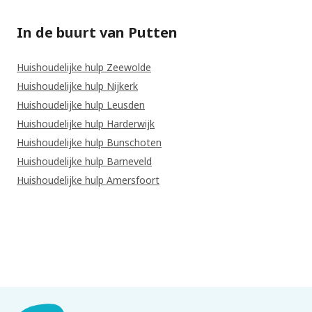
In de buurt van Putten
Huishoudelijke hulp Zeewolde
Huishoudelijke hulp Nijkerk
Huishoudelijke hulp Leusden
Huishoudelijke hulp Harderwijk
Huishoudelijke hulp Bunschoten
Huishoudelijke hulp Barneveld
Huishoudelijke hulp Amersfoort