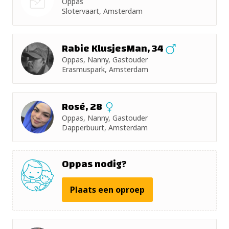
Oppas
+ 5km
Slotervaart, Amsterdam
Nog geen
+ 10km
foto
Rabie KlusjesMan, 34
+ 15km
Oppas, Nanny, Gastouder
Erasmuspark, Amsterdam
+ 25km
Rosé, 28
+ 50km
Oppas, Nanny, Gastouder
Dapperbuurt, Amsterdam
Oppas nodig?
Plaats een oproep