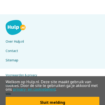
Over Hulp.nl
Contact
Sitemap
Voorwaarden & privacy
Welkom op Hulp.nl. Deze site maakt gebruik van
Tarieven
cookies. Door de site te gebruiken ga je akkoord met
ons
privacy- en cookiebeleid
.
Wiki
Sluit melding