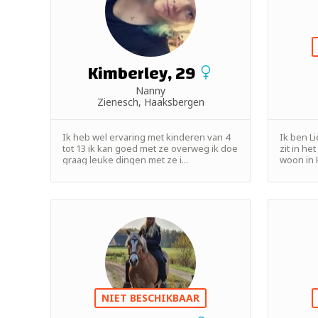
Kimberley, 29
Nanny
Zienesch, Haaksbergen
Ik heb wel ervaring met kinderen van 4
Ik ben Li
tot 13 ik kan goed met ze overweg ik doe
zit in he
graag leuke dingen met ze i...
woon in 
NIET BESCHIKBAAR