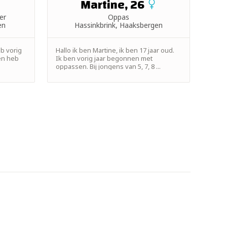
Martine, 26
er
Oppas
en
Hassinkbrink, Haaksbergen
eb vorig
Hallo ik ben Martine, ik ben 17 jaar oud.
en heb
Ik ben vorig jaar begonnen met
oppassen. Bij jongens van 5, 7, 8 ...