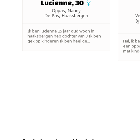
Lucienne, 30
Oppas, Nanny
De Pas, Haaksbergen
Ve
(g
Ik ben lucienne 25 jaar oud woon in
haaksbergen heb dochter van 3 Ik ben
gek op kinderen Ik ben heel ge...
Hai, ik b
een oppa
met kind