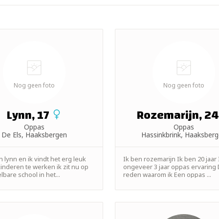
Nog geen foto
Nog geen foto
Lynn, 17
Rozemarijn, 2
Oppas
Oppas
De Els, Haaksbergen
Hassinkbrink, Haaksber
n lynn en ik vindt het erg leuk
Ik ben rozemarijn Ik ben 20 jaar
inderen te werken ik zit nu op
ongeveer 3 jaar oppas ervaring
bare school in het...
reden waarom ik Een oppas ...