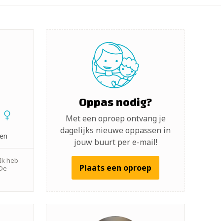
Oppas nodig?
4
Met een oproep ontvang je
dagelijks nieuwe oppassen in
gen
jouw buurt per e-mail!
 Ik heb
Plaats een oproep
 De