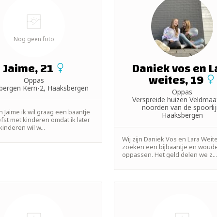
Nog geen foto
Jaime, 21
Daniek vos en L
weites, 19
Oppas
bergen Kern-2, Haaksbergen
Oppas
Verspreide huizen Veldmaa
noorden van de spoorlij
n Jaime ik wil graag een baantje
Haaksbergen
efst met kinderen omdat ik later
kinderen wil w...
Wij zijn Daniek Vos en Lara Weite
zoeken een bijbaantje en woud
oppassen. Het geld delen we z...