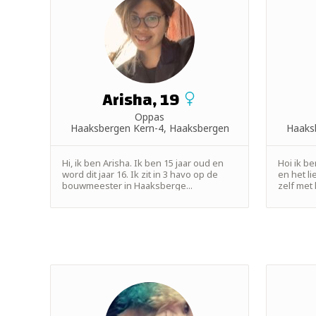
Arisha, 19
Oppas
Haaksbergen Kern-4, Haaksbergen
Haaks
Hi, ik ben Arisha. Ik ben 15 jaar oud en
Hoi ik be
word dit jaar 16. Ik zit in 3 havo op de
en het li
bouwmeester in Haaksberge...
zelf met 