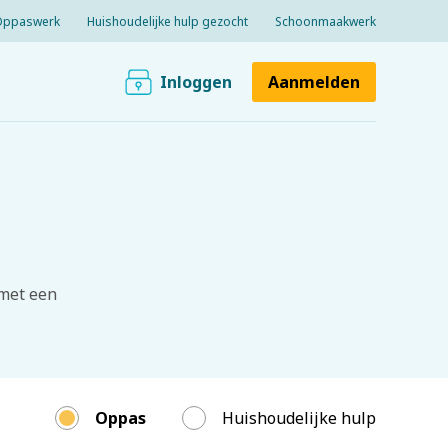
Oppaswerk
Huishoudelijke hulp gezocht
Schoonmaakwerk
Inloggen
Aanmelden
 met een
Oppas
Huishoudelijke hulp