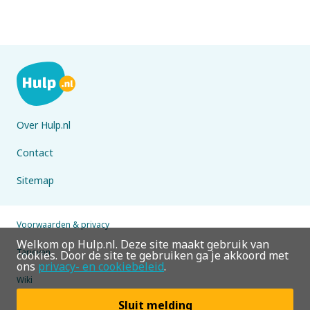
Over Hulp.nl
Contact
Sitemap
Voorwaarden & privacy
Welkom op Hulp.nl. Deze site maakt gebruik van
Tarieven
cookies. Door de site te gebruiken ga je akkoord met
ons
privacy- en cookiebeleid
.
Wiki
Sluit melding