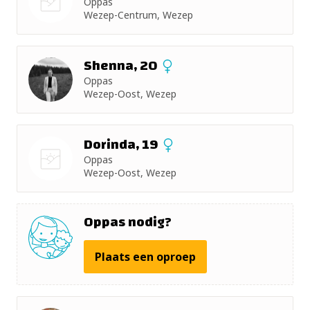
Oppas
+ 5km
Wezep-Centrum, Wezep
Nog geen
+ 10km
foto
Shenna, 20
+ 15km
Oppas
Wezep-Oost, Wezep
+ 25km
Dorinda, 19
+ 50km
Oppas
Wezep-Oost, Wezep
Nog geen
foto
Oppas nodig?
Plaats een oproep