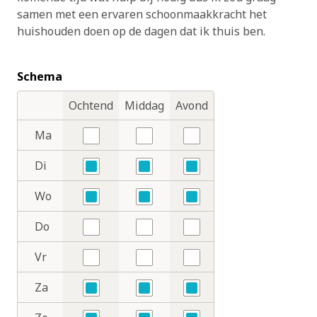
samen met een ervaren schoonmaakkracht het
huishouden doen op de dagen dat ik thuis ben.
Schema
Ochtend
Middag
Avond
Dagdelen
Dagen
Ma
Nee
Nee
Nee
Di
Ja
Ja
Ja
Wo
Ja
Ja
Ja
Do
Nee
Nee
Nee
Vr
Nee
Nee
Nee
Za
Ja
Ja
Ja