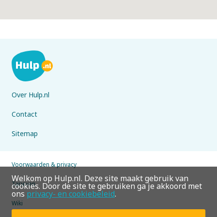
Over Hulp.nl
Contact
Sitemap
Voorwaarden & privacy
Welkom op Hulp.nl. Deze site maakt gebruik van
Tarieven
cookies. Door de site te gebruiken ga je akkoord met
ons
privacy- en cookiebeleid
.
Wiki