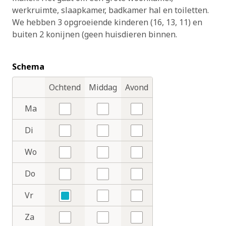
werkruimte, slaapkamer, badkamer hal en toiletten.
We hebben 3 opgroeiende kinderen (16, 13, 11) en
buiten 2 konijnen (geen huisdieren binnen.
Schema
Ochtend
Middag
Avond
Dagdelen
Dagen
Ma
Nee
Nee
Nee
Di
Nee
Nee
Nee
Wo
Nee
Nee
Nee
Do
Nee
Nee
Nee
Vr
Ja
Nee
Nee
Za