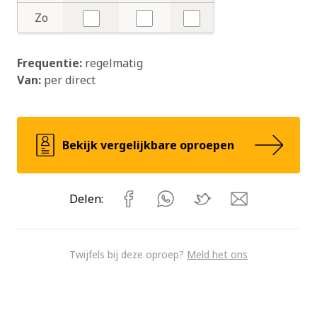
Nee
Nee
Nee
Zo
Nee
Nee
Nee
Frequentie:
regelmatig
Van:
per direct
Bekijk vergelijkbare oproepen
Delen:
Twijfels bij deze oproep?
Meld het ons