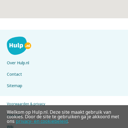
Over Hulp.nl
Contact
Sitemap
Voorwaarden & privacy
Welkom op Hulp.nl. Deze site maakt gebruik van
Tarieven
cookies. Door de site te gebruiken ga je akkoord met
ons
privacy- en cookiebeleid
.
Wiki