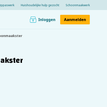
Oppaswerk
Huishoudelijke hulp gezocht
Schoonmaakwerk
Inloggen
Aanmelden
choonmaakster
aakster