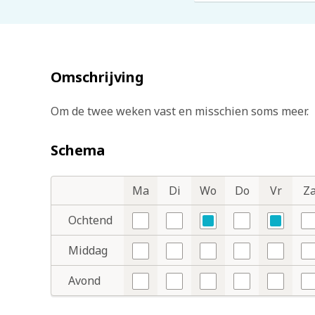
Omschrijving
Om de twee weken vast en misschien soms meer.
Schema
Ma
Di
Wo
Do
Vr
Z
Dagdelen
Dagen
Ochtend
Nee
Nee
Ja
Nee
Ja
N
Middag
Nee
Nee
Nee
Nee
Nee
N
Avond
Nee
Nee
Nee
Nee
Nee
N