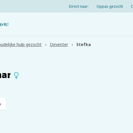
Direct naar:
Oppas gezocht
udelijke hulp gezocht
Deventer
Stefka
aar
p