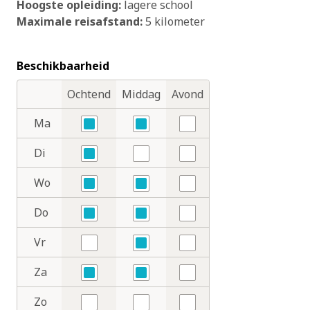
Hoogste opleiding:
lagere school
Maximale reisafstand:
5 kilometer
Beschikbaarheid
Ochtend
Middag
Avond
Dagdelen
Dagen
Ma
Ja
Ja
Nee
Di
Ja
Nee
Nee
Wo
Ja
Ja
Nee
Do
Ja
Ja
Nee
Vr
Nee
Ja
Nee
Za
Ja
Ja
Nee
Zo