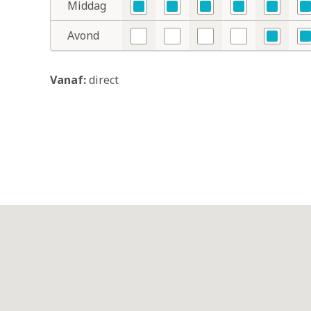
Middag
Ja
Ja
Ja
Ja
Ja
Ja
Avond
Nee
Nee
Nee
Nee
Ja
Ja
Vanaf:
direct