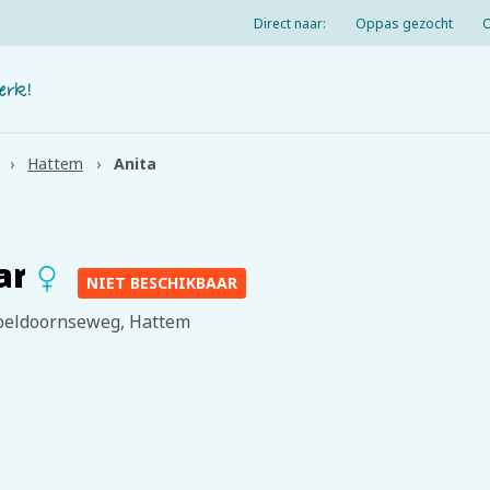
Direct naar:
Oppas gezocht
Hattem
Anita
aar
NIET BESCHIKBAAR
peldoornseweg, Hattem