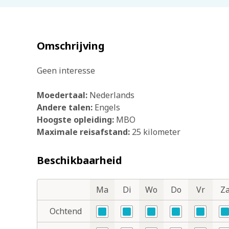
Omschrijving
Geen interesse
Moedertaal:
Nederlands
Andere talen:
Engels
Hoogste opleiding:
MBO
Maximale reisafstand:
25 kilometer
Beschikbaarheid
Ma
Di
Wo
Do
Vr
Z
Dagdelen
Dagen
Ochtend
Ja
Ja
Ja
Ja
Ja
Ja