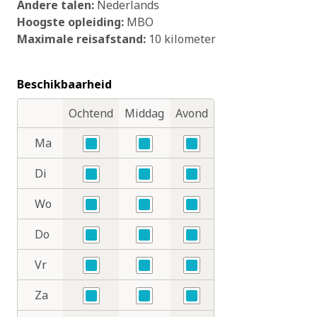
Andere talen:
Nederlands
Hoogste opleiding:
MBO
Maximale reisafstand:
10 kilometer
Beschikbaarheid
Ochtend
Middag
Avond
Dagdelen
Dagen
Ma
Ja
Ja
Ja
Di
Ja
Ja
Ja
Wo
Ja
Ja
Ja
Do
Ja
Ja
Ja
Vr
Ja
Ja
Ja
Za
Ja
Ja
Ja