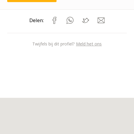
Delen:
Twijfels bij dit profiel?
Meld het ons