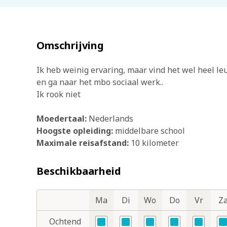
Omschrijving
Ik heb weinig ervaring, maar vind het wel heel l
en ga naar het mbo sociaal werk..
Ik rook niet
Moedertaal:
Nederlands
Hoogste opleiding:
middelbare school
Maximale reisafstand:
10 kilometer
Beschikbaarheid
Ma
Di
Wo
Do
Vr
Z
Dagdelen
Dagen
Ochtend