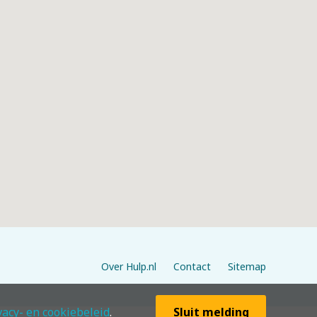
Over Hulp.nl
Contact
Sitemap
vacy- en cookiebeleid
.
Sluit melding