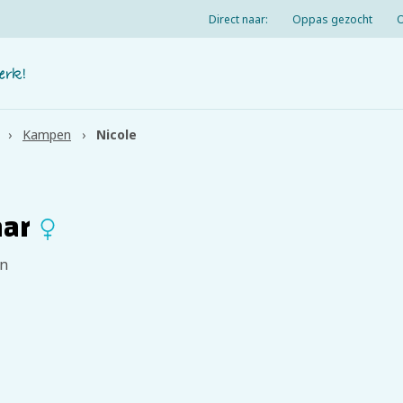
Direct naar:
Oppas gezocht
Kampen
Nicole
aar
n