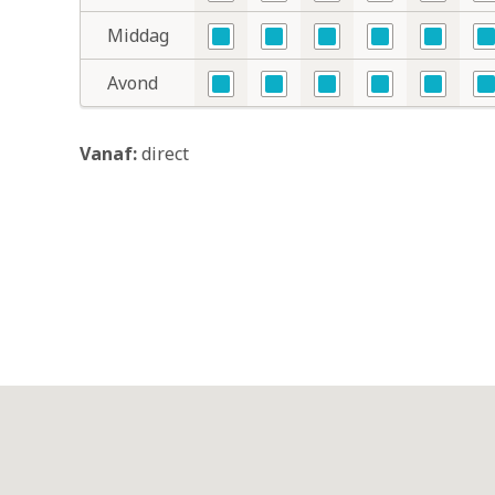
Nee
Nee
Nee
Nee
Nee
N
Middag
Nee
Nee
Nee
Nee
Nee
N
Avond
Nee
Nee
Nee
Nee
Nee
N
Vanaf:
direct