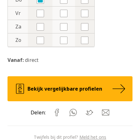
Ja
Nee
Nee
Vr
Nee
Nee
Nee
Za
Nee
Nee
Nee
Zo
Nee
Nee
Nee
Vanaf:
direct
Bekijk vergelijkbare profielen
Delen:
Twijfels bij dit profiel?
Meld het ons