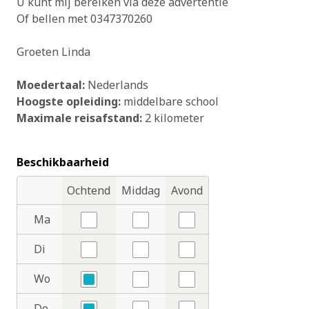
U kunt mij bereiken via deze advertentie
Of bellen met 0347370260
Groeten Linda
Moedertaal:
Nederlands
Hoogste opleiding:
middelbare school
Maximale reisafstand:
2 kilometer
Beschikbaarheid
Ochtend
Middag
Avond
Dagdelen
Dagen
Ma
Nee
Nee
Nee
Di
Nee
Nee
Nee
Wo
Ja
Nee
Nee
Do