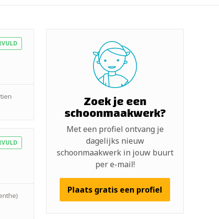
RVULD
Zoek je een
tien
schoonmaakwerk?
Met een profiel ontvang je
dagelijks nieuw
RVULD
schoonmaakwerk in jouw buurt
per e-mail!
Plaats gratis een profiel
renthe)