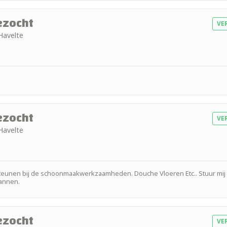
ezocht
VE
 Havelte
ezocht
VE
 Havelte
teunen bij de schoonmaakwerkzaamheden. Douche Vloeren Etc.. Stuur mij
annen.
ezocht
VE