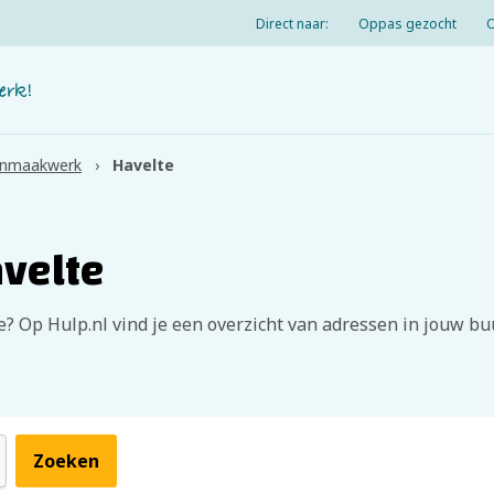
Direct naar:
Oppas gezocht
nmaakwerk
Havelte
velte
? Op Hulp.nl vind je een overzicht van adressen in jouw bu
Zoeken