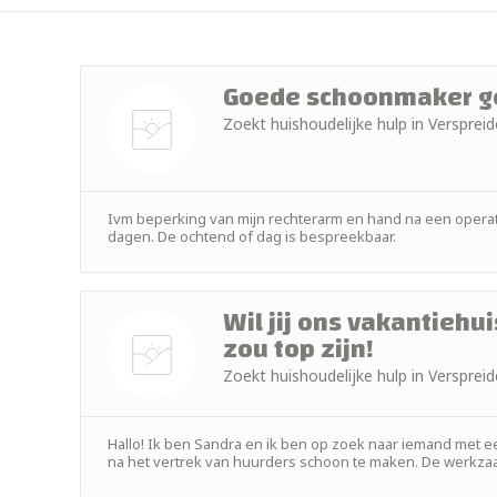
+ 2km
+ 5km
Goede schoonmaker g
Zoekt huishoudelijke hulp in Versprei
+ 10km
Nog geen
+ 15km
foto
Ivm beperking van mijn rechterarm en hand na een operatie
+ 25km
dagen. De ochtend of dag is bespreekbaar.
+ 50km
Wil jij ons vakantieh
zou top zijn!
Zoekt huishoudelijke hulp in Versprei
Nog geen
foto
Hallo! Ik ben Sandra en ik ben op zoek naar iemand met een
na het vertrek van huurders schoon te maken. De werkzaam