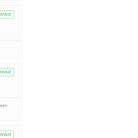
RVULD
RVULD
 een
RVULD