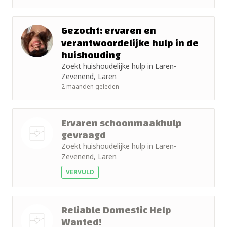
Gezocht: ervaren en
verantwoordelijke hulp in de
huishouding
Zoekt huishoudelijke hulp in Laren-
Zevenend, Laren
2 maanden geleden
Ervaren schoonmaakhulp
gevraagd
Zoekt huishoudelijke hulp in Laren-
Nog geen
Zevenend, Laren
foto
VERVULD
Reliable Domestic Help
Wanted!