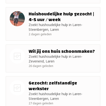
+ 10km
+ 15km
Huishoudelijke hulp gezocht |
4-5 uur / week
+ 25km
Zoekt huishoudelijke hulp in Laren-
Steenbergen, Laren
2 dagen geleden
+ 50km
Wil jij ons huis schoonmaken?
Zoekt huishoudelijke hulp in Laren-
Zevenend, Laren
Nog geen
26 dagen geleden
foto
Gezocht: zelfstandige
werkster
Zoekt huishoudelijke hulp in Laren-
Nog geen
Steenbergen, Laren
foto
27 dagen geleden