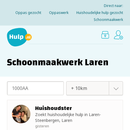
Direct naar:
Oppas gezocht
Oppaswerk
Huishoudelijke hulp gezocht
Schoonmaakwerk
Schoonmaakwerk Laren
+ 2km
Huishoudster
Zoekt huishoudelijke hulp in Laren-
+ 5km
Steenbergen, Laren
gisteren