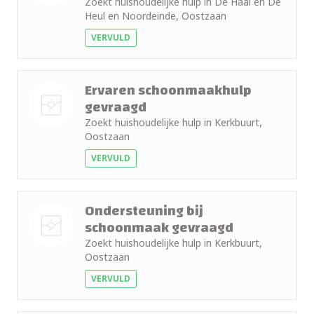
Zoekt huishoudelijke hulp in De Haal en De
Nog geen
Heul en Noordeinde, Oostzaan
+ 10km
foto
VERVULD
+ 15km
Ervaren schoonmaakhulp
+ 25km
gevraagd
Zoekt huishoudelijke hulp in Kerkbuurt,
+ 50km
Nog geen
Oostzaan
foto
VERVULD
Ondersteuning bij
schoonmaak gevraagd
Zoekt huishoudelijke hulp in Kerkbuurt,
Nog geen
Oostzaan
foto
VERVULD