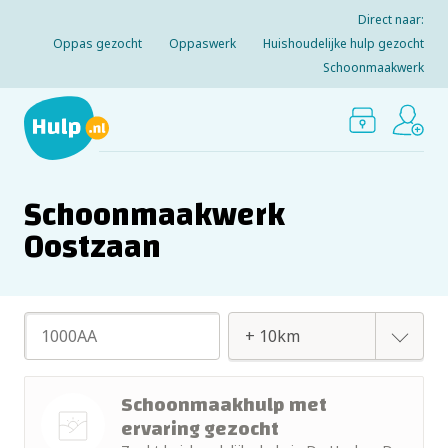
Direct naar:
Oppas gezocht
Oppaswerk
Huishoudelijke hulp gezocht
Schoonmaakwerk
Schoonmaakwerk
Oostzaan
+ 2km
Schoonmaakhulp met
ervaring gezocht
+ 5km