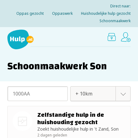
Direct naar:
Oppas gezocht
Oppaswerk
Huishoudelijke hulp gezocht
Schoonmaakwerk
Schoonmaakwerk Son
+ 2km
Zelfstandige hulp in de
huishouding gezocht
+ 5km
Zoekt huishoudelijke hulp in 't Zand, Son
Nog geen
2 dagen geleden