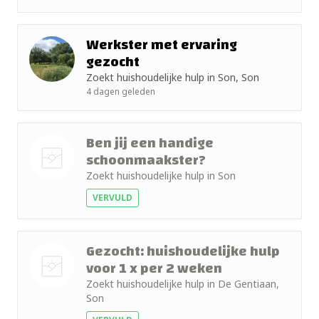
+ 10km
foto
+ 15km
Werkster met ervaring
gezocht
+ 25km
Zoekt huishoudelijke hulp in Son, Son
4 dagen geleden
+ 50km
Ben jij een handige
schoonmaakster?
Zoekt huishoudelijke hulp in Son
Nog geen
VERVULD
foto
Gezocht: huishoudelijke hulp
voor 1 x per 2 weken
Zoekt huishoudelijke hulp in De Gentiaan,
Nog geen
Son
foto