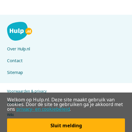
Over Hulp.nl
Contact
Sitemap
Voorwaarden & privacy
Welkom op Hulp.nl. Deze site maakt gebruik van
Tarieven
cookies. Door de site te gebruiken ga je akkoord met
ons
privacy- en cookiebeleid
.
Wiki
Sluit melding
© 2026 Hulp.nl