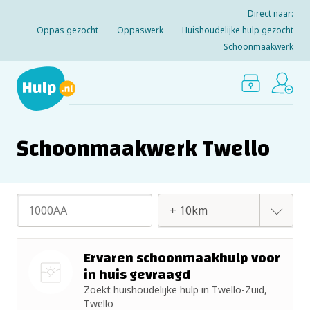
Direct naar:
Oppas gezocht
Oppaswerk
Huishoudelijke hulp gezocht
Schoonmaakwerk
Schoonmaakwerk Twello
+ 2km
Ervaren schoonmaakhulp voor
in huis gevraagd
+ 5km
Zoekt huishoudelijke hulp in Twello-Zuid,
Nog geen
Twello