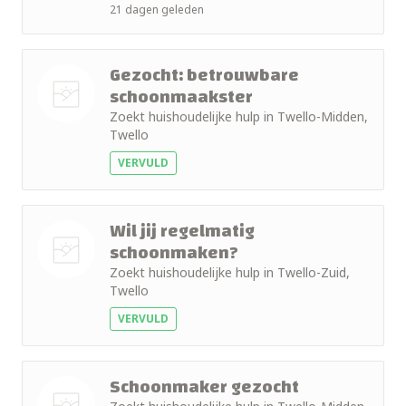
+ 10km
foto
21 dagen geleden
+ 15km
Gezocht: betrouwbare
schoonmaakster
+ 25km
Zoekt huishoudelijke hulp in Twello-Midden,
Nog geen
+ 50km
Twello
foto
VERVULD
Wil jij regelmatig
schoonmaken?
Zoekt huishoudelijke hulp in Twello-Zuid,
Nog geen
Twello
foto
VERVULD
Schoonmaker gezocht