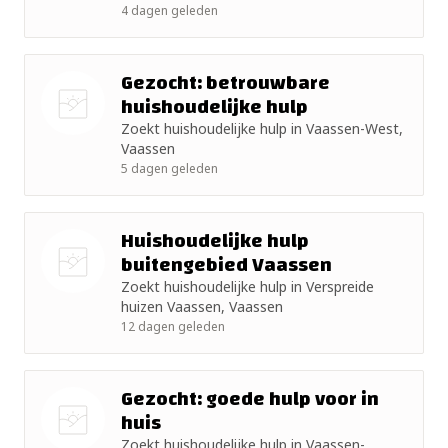
+ 10km
foto
4 dagen geleden
+ 15km
Gezocht: betrouwbare
huishoudelijke hulp
+ 25km
Zoekt huishoudelijke hulp in Vaassen-West,
Nog geen
+ 50km
Vaassen
foto
5 dagen geleden
Huishoudelijke hulp
buitengebied Vaassen
Zoekt huishoudelijke hulp in Verspreide
Nog geen
huizen Vaassen, Vaassen
foto
12 dagen geleden
Gezocht: goede hulp voor in
huis
Zoekt huishoudelijke hulp in Vaassen-