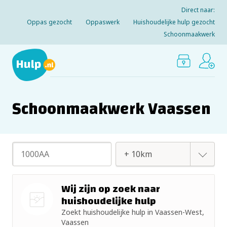
Direct naar:
Oppas gezocht
Oppaswerk
Huishoudelijke hulp gezocht
Schoonmaakwerk
Schoonmaakwerk Vaassen
+ 2km
Wij zijn op zoek naar
huishoudelijke hulp
+ 5km
Zoekt huishoudelijke hulp in Vaassen-West,
Nog geen
Vaassen