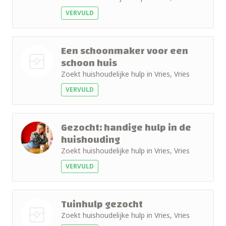
+ 10km
foto
VERVULD
+ 15km
Een schoonmaker voor een
+ 25km
schoon huis
Zoekt huishoudelijke hulp in Vries, Vries
+ 50km
Nog geen
VERVULD
foto
Gezocht: handige hulp in de
huishouding
Zoekt huishoudelijke hulp in Vries, Vries
VERVULD
Tuinhulp gezocht
Zoekt huishoudelijke hulp in Vries, Vries