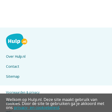
Over Hulp.nl
Contact
Sitemap
Voorwaarden & privacy
Welkom op Hulp.nl. Deze site maakt gebruik van
Tarieven
cookies. Door de site te gebruiken ga je akkoord met
ons
privacy- en cookiebeleid
.