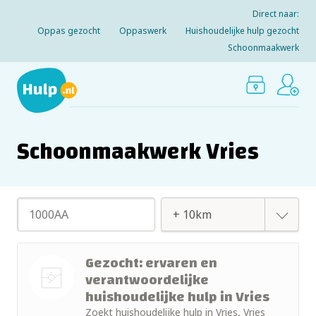
Direct naar:
Oppas gezocht
Oppaswerk
Huishoudelijke hulp gezocht
Schoonmaakwerk
Schoonmaakwerk Vries
+ 2km
Gezocht: ervaren en
verantwoordelijke
+ 5km
huishoudelijke hulp in Vries
Nog geen
Zoekt huishoudelijke hulp in Vries, Vries