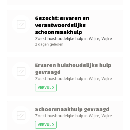
+ 10km
foto
+ 15km
Gezocht: ervaren en
verantwoordelijke
+ 25km
schoonmaakhulp
Nog geen
Zoekt huishoudelijke hulp in Wijlre, Wijlre
foto
+ 50km
2 dagen geleden
Ervaren huishoudelijke hulp
gevraagd
Zoekt huishoudelijke hulp in Wijlre, Wijlre
Nog geen
VERVULD
foto
Schoonmaakhulp gevraagd
Zoekt huishoudelijke hulp in Wijlre, Wijlre
VERVULD
Nog geen