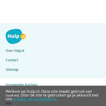
Over Hulp.nl
Contact
Sitemap
Voorwaarden & privacy
Welkom op Hulp.nl. Deze site maakt gebruik van
Tarieven
cookies. Door de site te gebruiken ga je akkoord met
ons
privacy- en cookiebeleid
.
Wiki