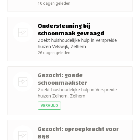
+ 10km
foto
10 dagen geleden
+ 15km
Ondersteuning bij
schoonmaak gevraagd
+ 25km
Zoekt huishoudelijke hulp in Verspreide
Nog geen
+ 50km
huizen Velswijk, Zelhem
foto
26 dagen geleden
Gezocht: goede
schoonmaakster
Zoekt huishoudelijke hulp in Verspreide
Nog geen
huizen Zelhem, Zelhem
foto
VERVULD
Gezocht: oproepkracht voor
B&B