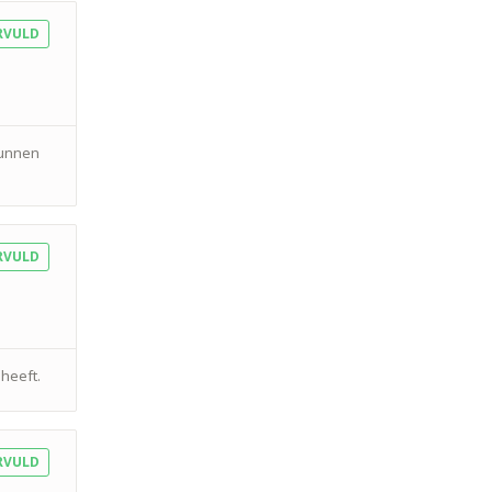
RVULD
kunnen
RVULD
heeft.
RVULD