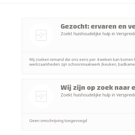
+ 2km
+ 5km
Gezocht: ervaren en 
Zoekt huishoudelijke hulp in Verspr
+ 10km
Nog geen
+ 15km
foto
Wij zoeken iemand die ons eens per 4 weken kan komen h
+ 25km
werkzaamheden zijn schoonmaakwerk (keuken, badkamer, toi
+ 50km
Wij zijn op zoek naar
Zoekt huishoudelijke hulp in Verspr
Nog geen
foto
Geen omschrijving toegevoegd