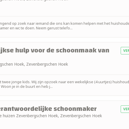
ringend op zoek naar iemand die ons kan komen helpen met het huishoude
amer en wc te doen. Neem gerust telefo...
ijkse hulp voor de schoonmaak van
VE
ergschen Hoek, Zevenbergschen Hoek
twee jonge kids. Wij zijn opzoek naar een wekelijkse (4 uurtjes) huishoud
oon je in de buurt en heb j...
verantwoordelijke schoonmaker
VE
eide huizen Zevenbergschen Hoek, Zevenbergschen Hoek