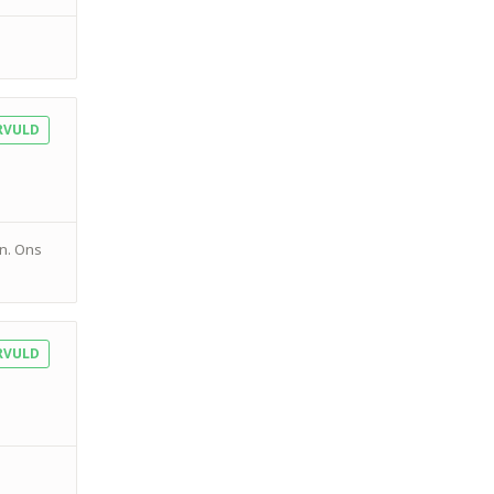
RVULD
en. Ons
RVULD