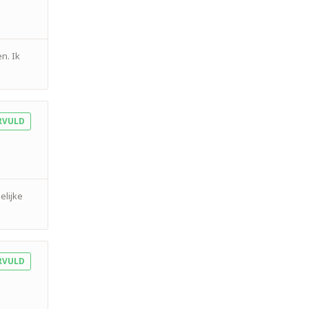
n. Ik
RVULD
elijke
RVULD