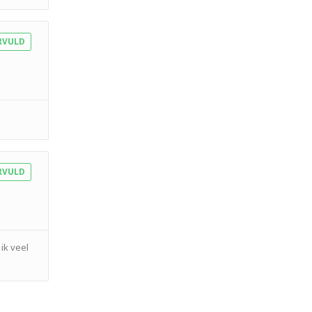
RVULD
RVULD
ik veel