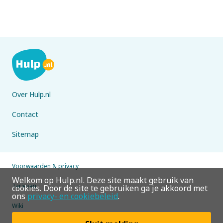
Over Hulp.nl
Contact
Sitemap
Voorwaarden & privacy
Welkom op Hulp.nl. Deze site maakt gebruik van
Tarieven
cookies. Door de site te gebruiken ga je akkoord met
ons
privacy- en cookiebeleid
.
Wiki