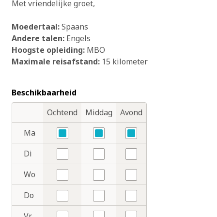
Met vriendelijke groet,
Moedertaal:
Spaans
Andere talen:
Engels
Hoogste opleiding:
MBO
Maximale reisafstand:
15 kilometer
Beschikbaarheid
Ochtend
Middag
Avond
Dagdelen
Dagen
Ma
Ja
Ja
Ja
Di
Nee
Nee
Nee
Wo
Nee
Nee
Nee
Do
Nee
Nee
Nee
Vr