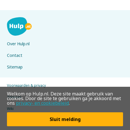
Over Hulp.nl
Contact
Sitemap
Voorwaarden & privacy
Welkom op Hulp.nl. Deze site maakt gebruik van
Tarieven
cookies. Door de site te gebruiken ga je akkoord met
ons
privacy- en cookiebeleid
.
Wiki
Sluit melding
© 2026 Hulp.nl