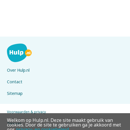
Over Hulp.nl
Contact
Sitemap
Voorwaarden & privacy
Welkom op Hulp.nl. Deze site maakt gebruik van
Tarieven
cookies. Door de site te gebruiken ga je akkoord met
ons
privacy- en cookiebeleid
.