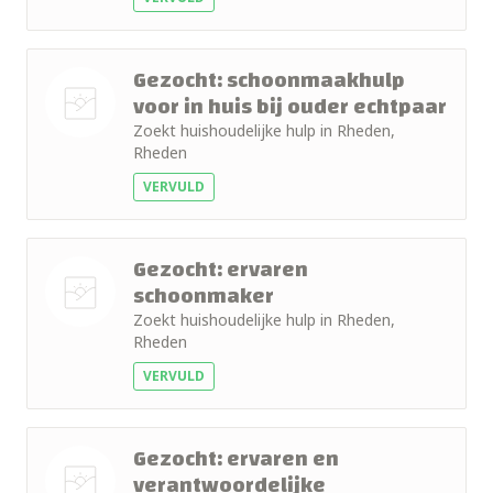
+ 10km
+ 15km
Gezocht: schoonmaakhulp
voor in huis bij ouder echtpaar
+ 25km
Zoekt huishoudelijke hulp in Rheden,
Nog geen
Rheden
+ 50km
foto
VERVULD
Gezocht: ervaren
schoonmaker
Zoekt huishoudelijke hulp in Rheden,
Nog geen
Rheden
foto
VERVULD
Gezocht: ervaren en
verantwoordelijke