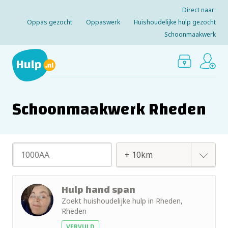
Direct naar:
Oppas gezocht
Oppaswerk
Huishoudelijke hulp gezocht
Schoonmaakwerk
Schoonmaakwerk Rheden
+ 2km
Hulp hand span
Zoekt huishoudelijke hulp in Rheden,
+ 5km
Rheden
VERVULD